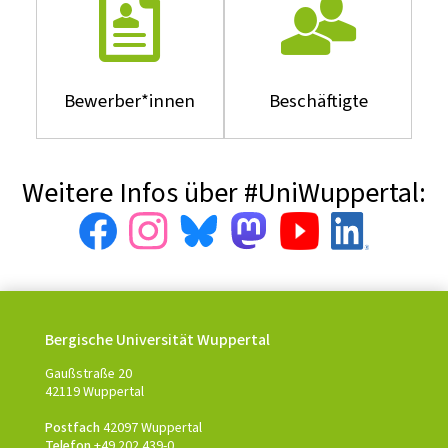
Bewerber*innen
Beschäftigte
Weitere Infos über #UniWuppertal:
Bergische Universität Wuppertal
Gaußstraße 20
42119 Wuppertal
Postfach
42097 Wuppertal
Telefon
+49 202 439-0